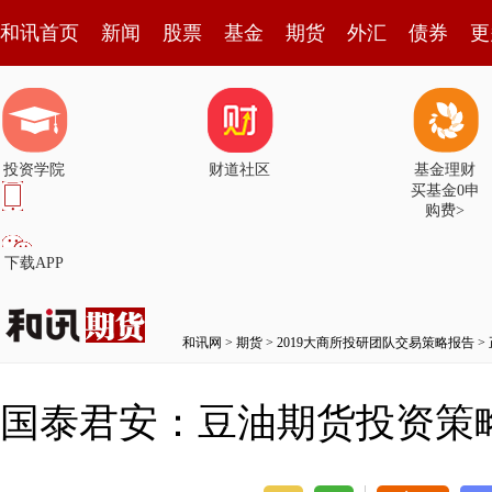
和讯首页
新闻
股票
基金
期货
外汇
债券
更
投资学院
财道社区
基金理财
买基金0申
购费>
下载APP
和讯网
>
期货
>
2019大商所投研团队交易策略报告
>
国泰君安：豆油期货投资策