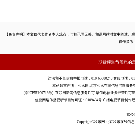
【免责声明】本文仅代表作者本人观点，与和讯网无关。和讯网站对文中陈述、观
资料
仅作参考
1.1.1 压榨量：2019年以来大豆压榨量同比下降
期货频道恭候您的
2019年1-8月上旬，国内大豆压榨量同比处于下降趋势。2019
违法和不良信息举报电话：010-65880240 客服电话：010-8565
（前32周），国内主要油厂大豆压榨量累计约4977.92万吨，周度压
本站郑重声明：和讯网 北京和讯在线信息咨询服务
万吨，同比下降约3.5%。如果剔除每年春节时间不同的因素，即
[
京ICP证100713号
]
互联网新闻信息服务许可
增值电信业务经营许可证[B2-
信息网络传播视听节目许可证：0109404号
广播电视节目制作经
情况，在剩下的28周中，2019年有15周大豆压榨量均同比下降，
日连续7周大豆周度压榨量集中下降，同比降幅较大：2019年6月
京公网
Copyright©和讯网 北京和讯在线信息咨
压榨量累计约1089.06万吨，同比下降约10.75%。