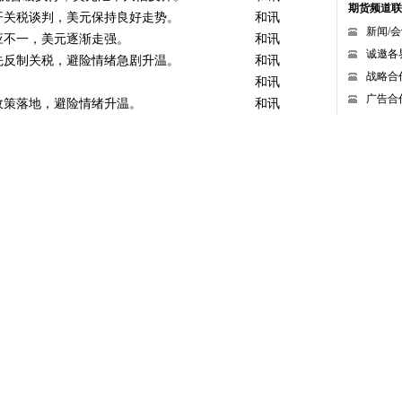
期货频道联
开关税谈判，美元保持良好走势。
(04-10 17:18)
和讯
新闻/会议
应不一，美元逐渐走强。
(04-09 17:34)
和讯
诚邀各
先反制关税，避险情绪急剧升温。
(04-08 16:40)
和讯
战略合作：
(04-07 18:05)
和讯
广告合
政策落地，避险情绪升温。
(04-07 17:22)
和讯
给我们
指标显示经济滞胀风险，避险氛围依旧浓厚。
(04-03 17:08)
和讯
指标好转，但避险氛围依旧。
(04-02 16:02)
和讯
(04-01 16:57)
和讯
济指标显示通胀压力依旧，避险氛围再度升温。
(03-31 17:57)
和讯
(03-31 17:51)
政策的不确定性依旧，美元保持强势。
和讯
政策的不确定性依旧，美元大幅振荡。
(03-28 15:40)
和讯
政策的不确定性依旧，美元逐渐走高。
(03-27 17:33)
和讯
朗普关税政策的担忧有所缓和，美元逐渐走高。
(03-26 17:37)
和讯
市场以持仓调整为主，避险情绪暂时得到缓和。
(03-25 17:06)
和讯
(03-24 18:42)
和讯
央行如期按兵不动，市场依旧充满不确定性。
(03-24 17:46)
和讯
央行集中议息，市场整体观望。
(03-21 18:47)
和讯
数据走低，美联储降息预期重燃。
(03-19 17:44)
和讯