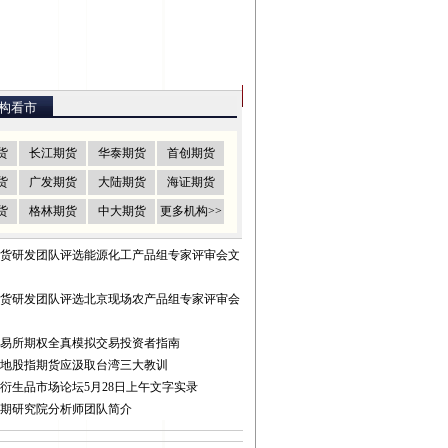
24小
构看市
时热
48小
门文
时
每 周
货
长江期货
华泰期货
首创期货
章
货
广发期货
大陆期货
海证期货
货
格林期货
中大期货
更多机构>>
大期货研发团队评选能源化工产品组专家评审会文
大期货研发团队评选北京现场农产品组专家评审会
易所期权全真模拟交易投资者指南
地股指期货应汲取台湾三大教训
衍生品市场论坛5月28日上午文字实录
期研究院分析师团队简介