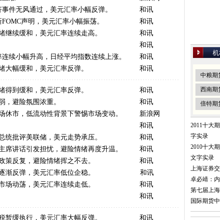
济事件无风通过，美元汇率小幅反弹。
(05-27 14:41)
和讯
新FOMC声明，美元汇率小幅振荡。
(05-08 17:08)
和讯
情绪继续缓和，美元汇率连续走高。
(05-07 17:57)
和讯
(04-28 17:56)
和讯
机
率连续小幅升高，日经平均指数连续上涨。
(04-28 17:53)
和讯
情绪大幅缓和，美元汇率反弹。
(04-25 17:10)
和讯
中粮期
(04-24 16:13)
西南期
情绪得到缓和，美元汇率反弹。
和讯
走弱，避险氛围浓重。
(04-23 18:16)
和讯
倍特期
市场休市，低流动性背景下警惕市场变动。
(04-22 17:29)
新浪网
(04-22 10:25)
和讯
2011十
字实录
普总统批评美联储，美元走势承压。
(04-21 17:21)
和讯
2010十
储主席讲话引发担忧，避险情绪再度升温。
(04-18 16:51)
和讯
文字实录
税政策反复，避险情绪挥之不去。
(04-17 16:37)
和讯
上海证券交
债逐渐反弹，美元汇率低位企稳。
(04-17 13:36)
和讯
卓必靖：内
债市场动荡，美元汇率连续走低。
和讯
(04-16 11:16)
第七届上海
(04-14 16:08)
和讯
国际期货中
(04-14 16:05)
关税暂缓执行，美元汇率大幅反弹。
和讯