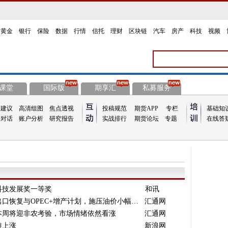
黄金
|
银行
|
保险
|
数据
|
行情
|
信托
|
理财
|
区块链
|
汽车
|
房产
|
科技
|
视频
|
课堂
国际版
期享汇
私募服务
作建议
高清组图
焦点透视
投稿规范
期货APP
专栏
基础知
手对话
账户分析
研究报告
实战排行
期货论坛
专题
在线答
科技发展奖一等奖
和讯
原油交易提醒：伊拉克库尔德石油出口恢复与OPEC+增产计划，施压油价小幅回落
汇通网
(11-12 09:38)
本周将迎非农考验，市场情绪依然看涨
(09-29 09:53)
汇通网
难上涨
(09-29 09:52)
新浪网