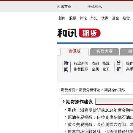
和讯首页
|
手机和讯
新闻
|
股票
|
评论
|
外汇
|
债券
|
基金
|
期货
|
资讯版
实盘大赛
微
行业新闻
农副
能源
操
期货国际
金属
化工
高
期货首页
>
期货分析评论
>
期货操作建议
期货操作建议
重磅！浙商期货斩获2024年度金融
黄金交易提醒：金价周线六连阳，
尿素市场疲软延续，供需僵持价格