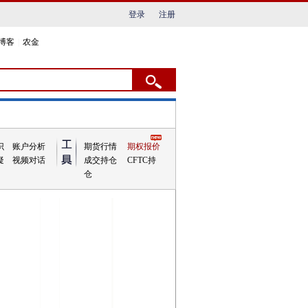
登录
注册
博客
|
农金
识
账户分析
期货行情
期权报价
疑
视频对话
成交持仓
CFTC持
仓