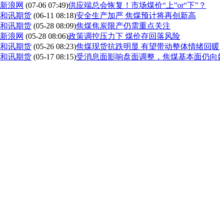
新浪网
(07-06 07:49)
供应端总会恢复！市场煤价“上”or“下”？
和讯期货
(06-11 08:18)
安全生产加严 焦煤预计将再创新高
和讯期货
(05-28 08:09)
焦煤焦炭限产仍需重点关注
新浪网
(05-28 08:06)
政策调控压力下 煤价存回落风险
和讯期货
(05-26 08:23)
焦煤现货抗跌明显 有望带动整体情绪回暖
和讯期货
(05-17 08:15)
受消息面影响盘面调整，焦煤基本面仍向
和讯期货
(05-16 09:28)
澳洲新增发运打压盘面 双焦短期情绪或转
新浪网
(04-15 07:14)
新投产能带动 焦煤需求预计有回升
和讯期货
(04-06 07:29)
焦煤或震荡下跌 焦炭下方支撑不稳
和讯期货
(03-31 09:00)
钢材库存降幅加快 黑色金属整体上涨
和讯期货
(08-19 06:59)
进口政策偏紧 焦煤供需格局难改
和讯名家
(08-06 07:17)
供需相对稳定 煤价绿色区间内震荡运行
和讯期货
(08-05 11:08)
产业链利润再平衡 双焦维持区间震荡
和讯期货
(07-21 07:09)
下游需求先淡后旺 煤焦或现先抑后扬走势
和讯期货
(07-16 18:57)
双焦：上半年区间震荡 下半年仍将延续
和讯期货
(07-09 07:16)
供给转向宽松 双焦逐步承压
和讯期货
(07-08 07:17)
市场情绪转换快 考虑空JM多J的套利策略