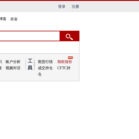
登录
注册
博客
|
农金
识
账户分析
期货行情
期权报价
疑
视频对话
成交持仓
CFTC持
仓