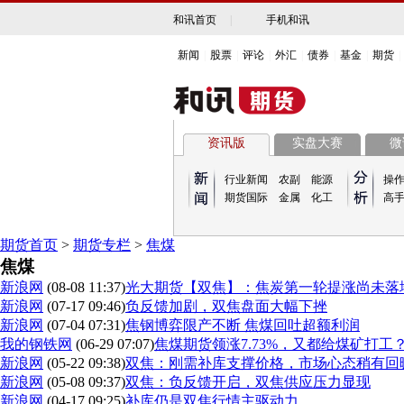
和讯首页
|
手机和讯
新闻
|
股票
|
评论
|
外汇
|
债券
|
基金
|
期货
|
资讯版
实盘大赛
微
行业新闻
农副
能源
操
期货国际
金属
化工
高
期货首页
>
期货专栏
>
焦煤
焦煤
新浪网
(08-08 11:37)
光大期货【双焦】：焦炭第一轮提涨尚未落
新浪网
(07-17 09:46)
负反馈加剧，双焦盘面大幅下挫
新浪网
(07-04 07:31)
焦钢博弈限产不断 焦煤回吐超额利润
我的钢铁网
(06-29 07:07)
焦煤期货领涨7.73%，又都给煤矿打工
新浪网
(05-22 09:38)
双焦：刚需补库支撑价格，市场心态稍有回
新浪网
(05-08 09:37)
双焦：负反馈开启，双焦供应压力显现
新浪网
(04-17 09:25)
补库仍是双焦行情主驱动力