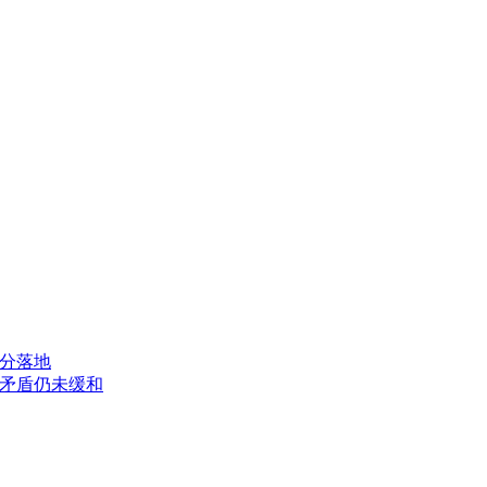
部分落地
需矛盾仍未缓和