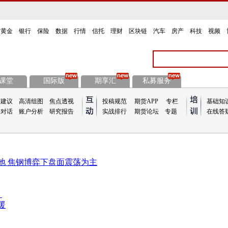
黄金
|
银行
|
保险
|
数据
|
行情
|
信托
|
理财
|
区块链
|
汽车
|
房产
|
科技
|
视频
|
课堂
国际版
期享汇
私募服务
作建议
高清组图
焦点透视
投稿规范
期货APP
专栏
基础知
手对话
账户分析
研究报告
实战排行
期货论坛
专题
在线答
地 焦钢博弈下盘面震荡为主
？
暖