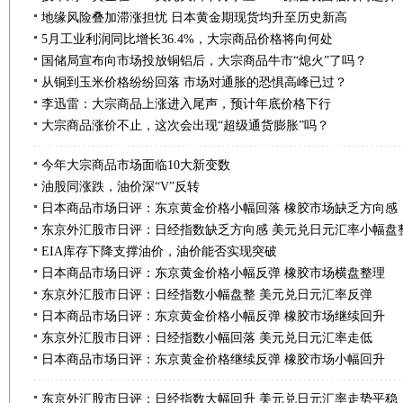
地缘风险叠加滞涨担忧 日本黄金期现货均升至历史新高
5月工业利润同比增长36.4%，大宗商品价格将向何处
国储局宣布向市场投放铜铝后，大宗商品牛市“熄火”了吗？
从铜到玉米价格纷纷回落 市场对通胀的恐惧高峰已过？
李迅雷：大宗商品上涨进入尾声，预计年底价格下行
大宗商品涨价不止，这次会出现“超级通货膨胀”吗？
今年大宗商品市场面临10大新变数
油股同涨跌，油价深“V”反转
日本商品市场日评：东京黄金价格小幅回落 橡胶市场缺乏方向感
东京外汇股市日评：日经指数缺乏方向感 美元兑日元汇率小幅盘
EIA库存下降支撑油价，油价能否实现突破
日本商品市场日评：东京黄金价格小幅反弹 橡胶市场横盘整理
东京外汇股市日评：日经指数小幅盘整 美元兑日元汇率反弹
日本商品市场日评：东京黄金价格小幅反弹 橡胶市场继续回升
东京外汇股市日评：日经指数小幅回落 美元兑日元汇率走低
日本商品市场日评：东京黄金价格继续反弹 橡胶市场小幅回升
东京外汇股市日评：日经指数大幅回升 美元兑日元汇率走势平稳