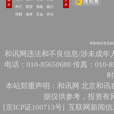
频
交
道
易
外汇
期货
保险
银行
理财
债券
互金
评论
举报/投诉/意见反
和讯网违法和不良信息/涉未成年人有害
电话：010-85650688 传真：010-856
时
本站郑重声明：和讯网 北京和讯
据仅供参考，投资有
[
京ICP证100713号
]
互联网新闻信