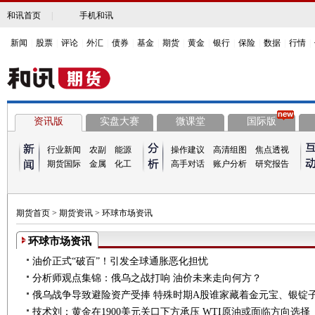
和讯首页
|
手机和讯
新闻
|
股票
|
评论
|
外汇
|
债券
|
基金
|
期货
|
黄金
|
银行
|
保险
|
数据
|
行情
|
资讯版
实盘大赛
微课堂
国际版
行业新闻
农副
能源
操作建议
高清组图
焦点透视
期货国际
金属
化工
高手对话
账户分析
研究报告
期货首页
>
期货资讯
>
环球市场资讯
环球市场资讯
油价正式“破百”！引发全球通胀恶化担忧
分析师观点集锦：俄乌之战打响 油价未来走向何方？
俄乌战争导致避险资产受捧 特殊时期A股谁家藏着金元宝、银锭
技术刘：黄金在1900美元关口下方承压 WTI原油或面临方向选择