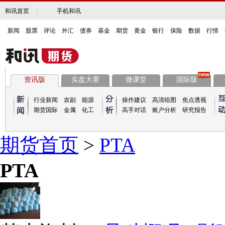
和讯首页
|
手机和讯
新闻
|
股票
|
评论
|
外汇
|
债券
|
基金
|
期货
|
黄金
|
银行
|
保险
|
数据
|
行情
|
资讯版
实盘大赛
微课堂
国际版
行业新闻
农副
能源
操作建议
高清组图
焦点透视
期货国际
金属
化工
高手对话
账户分析
研究报告
期货首页
>
PTA
PTA