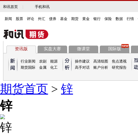
和讯首页
|
手机和讯
新闻
|
股票
|
评论
|
外汇
|
债券
|
基金
|
期货
|
黄金
|
银行
|
保险
|
数据
|
行情
|
资讯版
实盘大赛
微课堂
国际版
行业新闻
农副
能源
操作建议
高清组图
焦点透视
期货国际
金属
化工
高手对话
账户分析
研究报告
期货首页
>
锌
锌