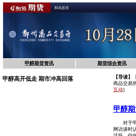
和讯首页
甲醇期货资讯
期货综合资讯
【导读】
甲醇高开低走 期市冲高回落
商品交易所
互动
]
甲醇期
对于甲醇
网访谈时
活跃，但