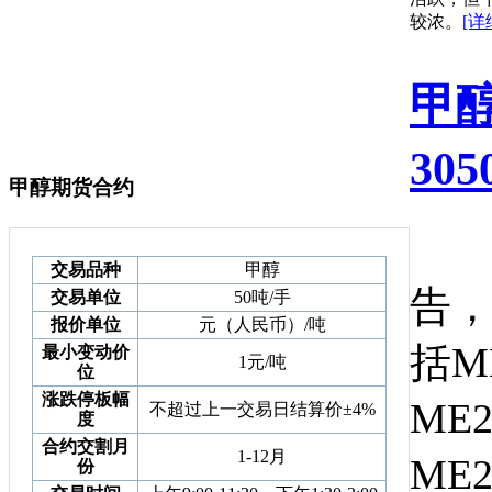
较浓。
[详
甲
30
甲醇期货合约
根
交易品种
甲醇
告
交易单位
50吨/手
报价单位
元（人民币）/吨
括M
最小变动价
1元/吨
位
涨跌停板幅
ME
不超过上一交易日结算价±4%
度
合约交割月
1-12月
ME
份