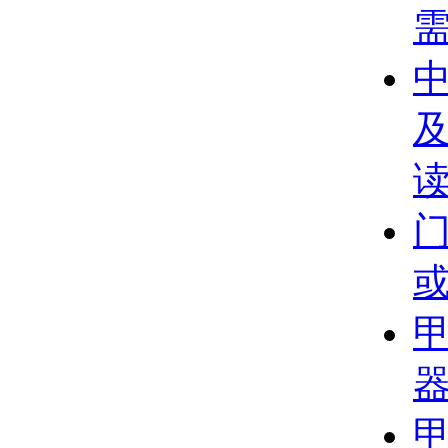
及
门
或